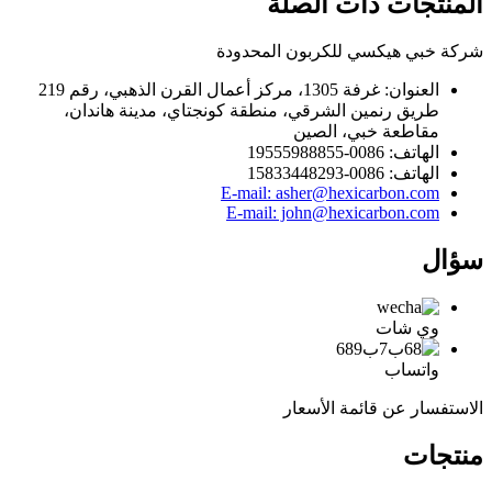
المنتجات ذات الصلة
شركة خبي هيكسي للكربون المحدودة
العنوان: غرفة 1305، مركز أعمال القرن الذهبي، رقم 219
طريق رنمين الشرقي، منطقة كونجتاي، مدينة هاندان،
مقاطعة خبي، الصين
الهاتف: 0086-19555988855
الهاتف: 0086-15833448293
E-mail: asher@hexicarbon.com
E-mail: john@hexicarbon.com
سؤال
وي شات
واتساب
الاستفسار عن قائمة الأسعار
منتجات