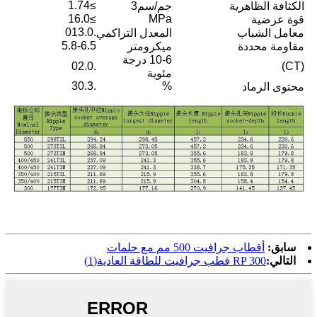
≥1.74
الكثافة الظاهرية
جم/سم3
≥16.0
MPa
قوة عرضية
.013.0
معامل الشباب
المعدل التراكمي
5.8-6.5
مقاومة محددة
ميكرومتر
10-6 درجة
.02.0
(CT)
مئوية
.30.3
%
محتوى الرماد
سابق:
أقطاب جرافيت 500 مم مع حلمات
التالي:
RP 300 قطب جرافيت للطاقة العادية(1)