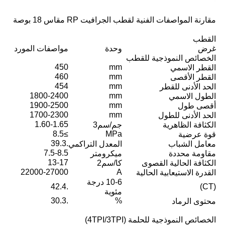
مقارنة المواصفات الفنية لقطب الجرافيت RP مقاس 18 بوصة
القطب
غرض
وحدة
مواصفات المورد
الخصائص النموذجية للقطب
450
mm
القطر الاسمي
460
mm
القطر الأقصى
454
mm
الحد الأدنى للقطر
1800-2400
mm
الطول الاسمي
1900-2500
mm
أقصى طول
1700-2300
mm
الحد الأدنى للطول
1.60-1.65
الكثافة الظاهرية
جم/سم3
≥8.5
MPa
قوة عرضية
.39.3
معامل الشباب
المعدل التراكمي
7.5-8.5
مقاومة محددة
ميكرومتر
13-17
الكثافة الحالية القصوى
كا/سم2
22000-27000
A
القدرة الاستيعابية الحالية
10-6 درجة
.42.4
(CT)
مئوية
.30.3
%
محتوى الرماد
الخصائص النموذجية للحلمة (4TPI/3TPI)