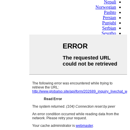
Nepali
Norwegian
Pashto
Persian
Punjabi
Serbian
Sesotho
Sinhala
Slovak
Slovenian
Somali
Samoan
Scots Gaelic
Shona
Sindhi
Sundanese
Swahili
Tajik
Tamil
Telugu
Thai
Ukrainian
Urdu
Uzbek
Vietnamese